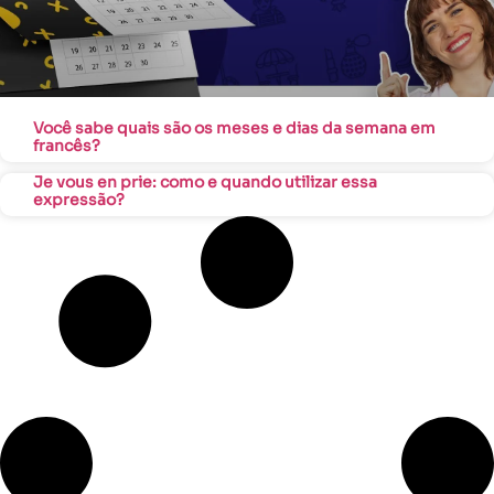
Você sabe quais são os meses e dias da semana em
francês?
Je vous en prie: como e quando utilizar essa
expressão?