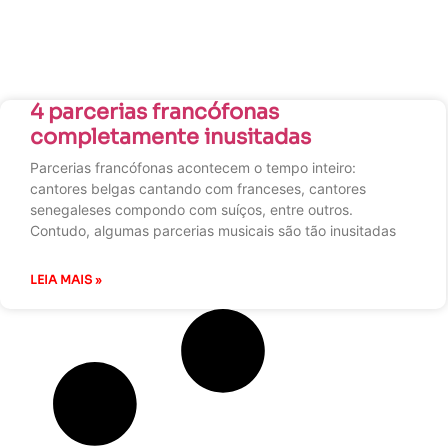
4 parcerias francófonas
completamente inusitadas
Parcerias francófonas acontecem o tempo inteiro:
cantores belgas cantando com franceses, cantores
senegaleses compondo com suíços, entre outros.
Contudo, algumas parcerias musicais são tão inusitadas
LEIA MAIS »