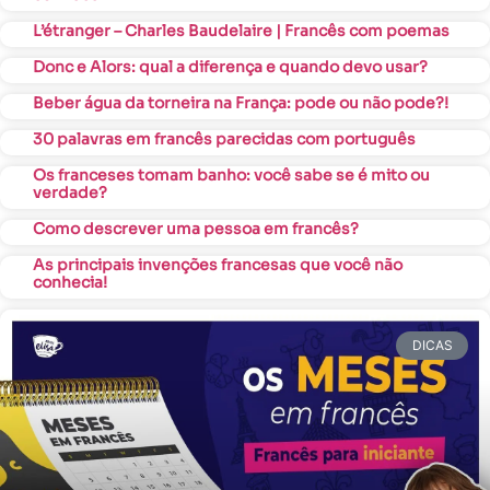
L’étranger – Charles Baudelaire | Francês com poemas
Donc e Alors: qual a diferença e quando devo usar?
Beber água da torneira na França: pode ou não pode?!
30 palavras em francês parecidas com português
Os franceses tomam banho: você sabe se é mito ou
verdade?
Como descrever uma pessoa em francês?
As principais invenções francesas que você não
conhecia!
DICAS