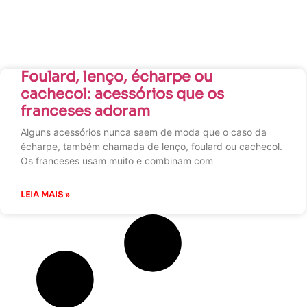
Foulard, lenço, écharpe ou
cachecol: acessórios que os
franceses adoram
Alguns acessórios nunca saem de moda que o caso da
écharpe, também chamada de lenço, foulard ou cachecol.
Os franceses usam muito e combinam com
LEIA MAIS »