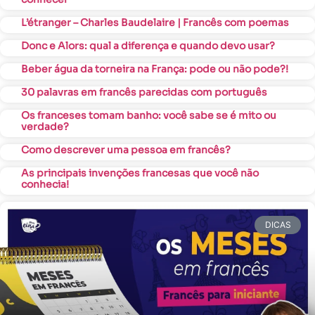
L’étranger – Charles Baudelaire | Francês com poemas
Donc e Alors: qual a diferença e quando devo usar?
Beber água da torneira na França: pode ou não pode?!
30 palavras em francês parecidas com português
Os franceses tomam banho: você sabe se é mito ou
verdade?
Como descrever uma pessoa em francês?
As principais invenções francesas que você não
conhecia!
DICAS