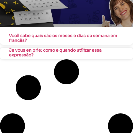
Você sabe quais são os meses e dias da semana em
francês?
Je vous en prie: como e quando utilizar essa
expressão?