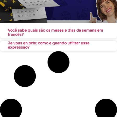
Você sabe quais são os meses e dias da semana em
francês?
Je vous en prie: como e quando utilizar essa
expressão?