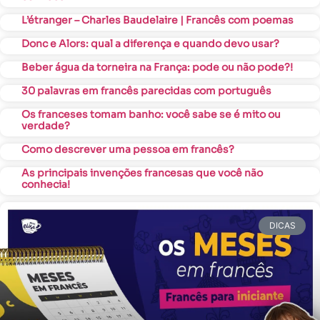
L’étranger – Charles Baudelaire | Francês com poemas
Donc e Alors: qual a diferença e quando devo usar?
Beber água da torneira na França: pode ou não pode?!
30 palavras em francês parecidas com português
Os franceses tomam banho: você sabe se é mito ou
verdade?
Como descrever uma pessoa em francês?
As principais invenções francesas que você não
conhecia!
DICAS