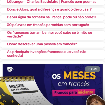
L’étranger – Charles Baudelaire | Francês com poemas
Donc e Alors: qual a diferença e quando devo usar?
Beber água da torneira na França: pode ou não pode?!
30 palavras em francês parecidas com português
Os franceses tomam banho: você sabe se é mito ou
verdade?
Como descrever uma pessoa em francês?
As principais invenções francesas que você não
conhecia!
DICAS