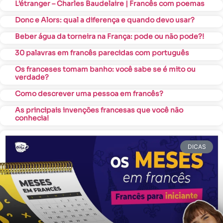
L’étranger – Charles Baudelaire | Francês com poemas
Donc e Alors: qual a diferença e quando devo usar?
Beber água da torneira na França: pode ou não pode?!
30 palavras em francês parecidas com português
Os franceses tomam banho: você sabe se é mito ou
verdade?
Como descrever uma pessoa em francês?
As principais invenções francesas que você não
conhecia!
DICAS