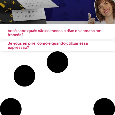
Você sabe quais são os meses e dias da semana em
francês?
Je vous en prie: como e quando utilizar essa
expressão?