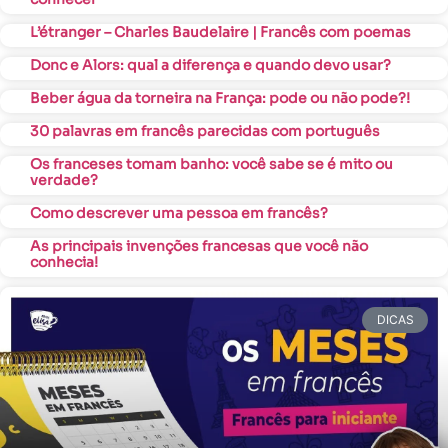
L’étranger – Charles Baudelaire | Francês com poemas
Donc e Alors: qual a diferença e quando devo usar?
Beber água da torneira na França: pode ou não pode?!
30 palavras em francês parecidas com português
Os franceses tomam banho: você sabe se é mito ou
verdade?
Como descrever uma pessoa em francês?
As principais invenções francesas que você não
conhecia!
DICAS