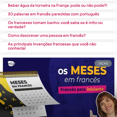
Beber água da torneira na França: pode ou não pode?!
30 palavras em francês parecidas com português
Os franceses tomam banho: você sabe se é mito ou
verdade?
Como descrever uma pessoa em francês?
As principais invenções francesas que você não
conhecia!
DICAS