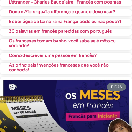
L’étranger – Charles Baudelaire | Francês com poemas
Donc e Alors: qual a diferença e quando devo usar?
Beber água da torneira na França: pode ou não pode?!
30 palavras em francês parecidas com português
Os franceses tomam banho: você sabe se é mito ou
verdade?
Como descrever uma pessoa em francês?
As principais invenções francesas que você não
conhecia!
DICAS