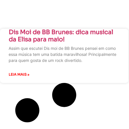
Dis Moi de BB Brunes: dica musical
da Elisa para maio!
Assim que escutei Dis moi de BB Brunes pensei em como
essa música tem uma batida maravilhosa! Principalmente
para quem gosta de um rock divertido.
LEIA MAIS »