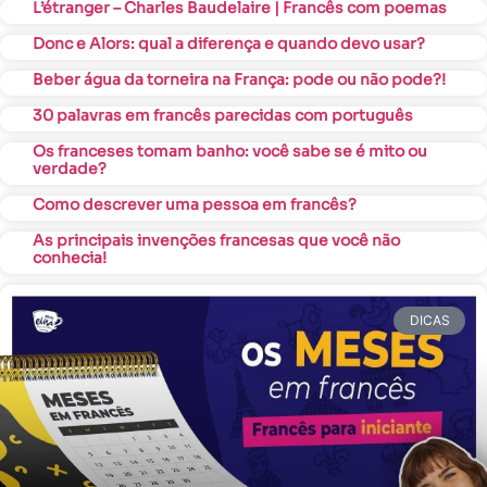
L’étranger – Charles Baudelaire | Francês com poemas
Donc e Alors: qual a diferença e quando devo usar?
Beber água da torneira na França: pode ou não pode?!
30 palavras em francês parecidas com português
Os franceses tomam banho: você sabe se é mito ou
verdade?
Como descrever uma pessoa em francês?
As principais invenções francesas que você não
conhecia!
DICAS