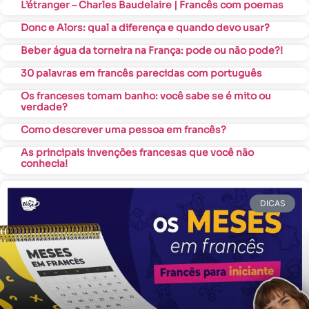
L’étranger – Charles Baudelaire | Francês com poemas
Donc e Alors: qual a diferença e quando devo usar?
Beber água da torneira na França: pode ou não pode?!
30 palavras em francês parecidas com português
Os franceses tomam banho: você sabe se é mito ou
verdade?
Como descrever uma pessoa em francês?
As principais invenções francesas que você não
conhecia!
DICAS