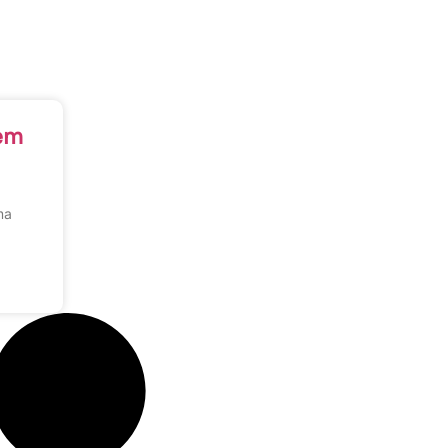
 em
ma