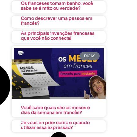
Os franceses tomam banho: você
sabe se é mito ou verdade?
Como descrever uma pessoa em
francês?
As principais invenções francesas
que você não conhecia!
DICAS
Você sabe quais são os meses e
dias da semana em francês?
Je vous en prie: como e quando
utilizar essa expressão?