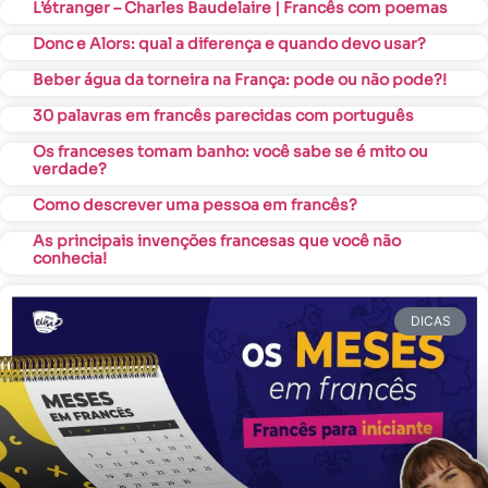
L’étranger – Charles Baudelaire | Francês com poemas
Donc e Alors: qual a diferença e quando devo usar?
Beber água da torneira na França: pode ou não pode?!
30 palavras em francês parecidas com português
Os franceses tomam banho: você sabe se é mito ou
verdade?
Como descrever uma pessoa em francês?
As principais invenções francesas que você não
conhecia!
DICAS