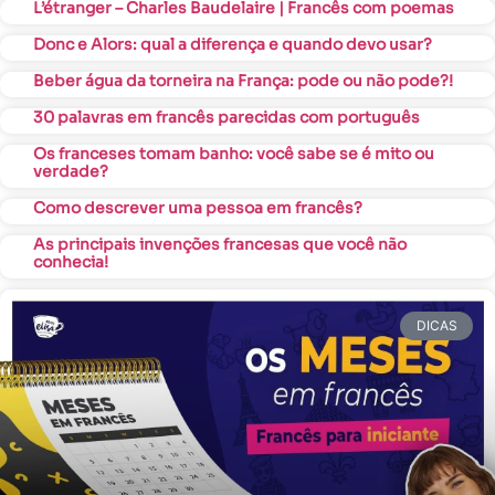
L’étranger – Charles Baudelaire | Francês com poemas
Donc e Alors: qual a diferença e quando devo usar?
Beber água da torneira na França: pode ou não pode?!
30 palavras em francês parecidas com português
Os franceses tomam banho: você sabe se é mito ou
verdade?
Como descrever uma pessoa em francês?
As principais invenções francesas que você não
conhecia!
DICAS