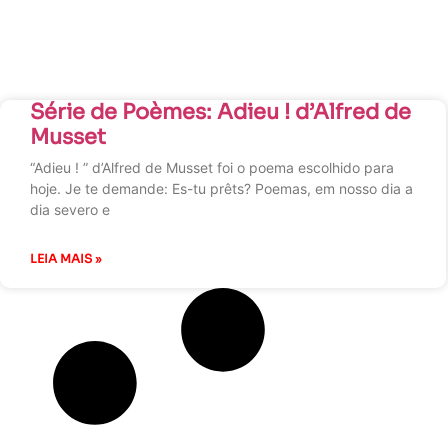
Série de Poèmes: Adieu ! d’Alfred de
Musset
“Adieu ! ” d’Alfred de Musset foi o poema escolhido para
hoje. Je te demande: Es-tu prêts? Poemas, em nosso dia a
dia severo e
LEIA MAIS »