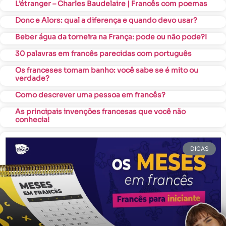
L’étranger – Charles Baudelaire | Francês com poemas
Donc e Alors: qual a diferença e quando devo usar?
Beber água da torneira na França: pode ou não pode?!
30 palavras em francês parecidas com português
Os franceses tomam banho: você sabe se é mito ou
verdade?
Como descrever uma pessoa em francês?
As principais invenções francesas que você não
conhecia!
DICAS