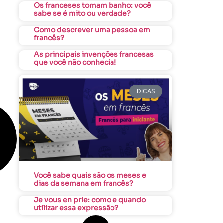
Os franceses tomam banho: você
sabe se é mito ou verdade?
Como descrever uma pessoa em
francês?
As principais invenções francesas
que você não conhecia!
DICAS
Você sabe quais são os meses e
dias da semana em francês?
Je vous en prie: como e quando
utilizar essa expressão?