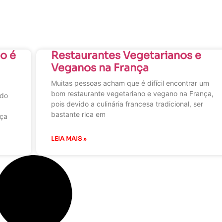
o é
Restaurantes Vegetarianos e
Veganos na França
Muitas pessoas acham que é difícil encontrar um
bom restaurante vegetariano e vegano na França,
ndo
pois devido a culinária francesa tradicional, ser
bastante rica em
nça
LEIA MAIS »