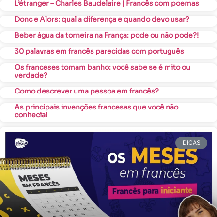
L’étranger – Charles Baudelaire | Francês com poemas
Donc e Alors: qual a diferença e quando devo usar?
Beber água da torneira na França: pode ou não pode?!
30 palavras em francês parecidas com português
Os franceses tomam banho: você sabe se é mito ou
verdade?
Como descrever uma pessoa em francês?
As principais invenções francesas que você não
conhecia!
DICAS