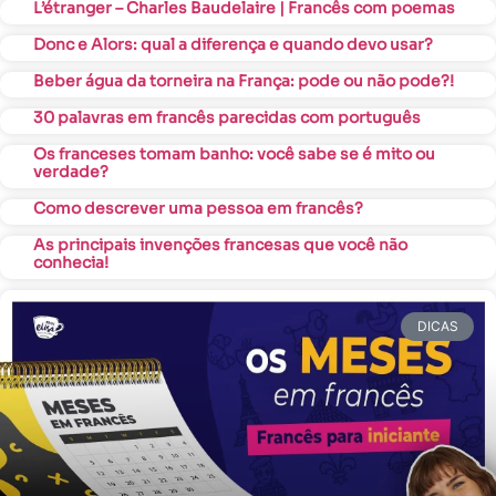
L’étranger – Charles Baudelaire | Francês com poemas
Donc e Alors: qual a diferença e quando devo usar?
Beber água da torneira na França: pode ou não pode?!
30 palavras em francês parecidas com português
Os franceses tomam banho: você sabe se é mito ou
verdade?
Como descrever uma pessoa em francês?
As principais invenções francesas que você não
conhecia!
DICAS