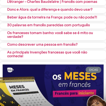
L’étranger – Charles Baudelaire | Francês com poemas
Donc e Alors: qual a diferença e quando devo usar?
Beber água da torneira na França: pode ou não pode?!
30 palavras em francês parecidas com português
Os franceses tomam banho: você sabe se é mito ou
verdade?
Como descrever uma pessoa em francês?
As principais invenções francesas que você não
conhecia!
DICAS