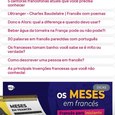
5 cantoras francófonas atuais que você precisa
conhecer
L’étranger – Charles Baudelaire | Francês com poemas
Donc e Alors: qual a diferença e quando devo usar?
Beber água da torneira na França: pode ou não pode?!
30 palavras em francês parecidas com português
Os franceses tomam banho: você sabe se é mito ou
verdade?
Como descrever uma pessoa em francês?
As principais invenções francesas que você não
conhecia!
DICAS