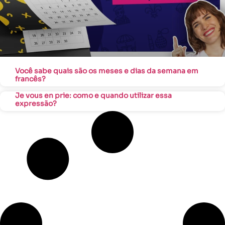
Você sabe quais são os meses e dias da semana em
francês?
Je vous en prie: como e quando utilizar essa
expressão?