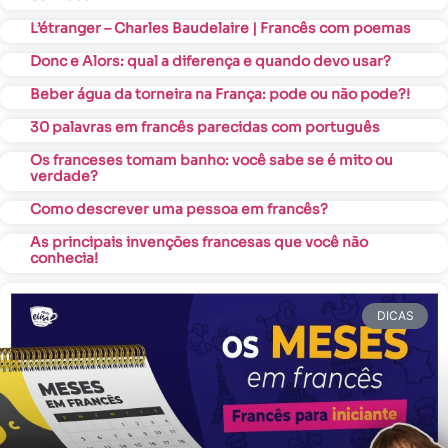
L’étranger – Charles Baudelaire | Francês com poemas
Donc e Alors: qual a diferença e quando devo usar?
Beber água da torneira na França: pode ou não pode?!
30 palavras em francês parecidas com português
Os franceses tomam banho: você sabe se é mito ou
verdade?
Como descrever uma pessoa em francês?
As principais invenções francesas que você não
conhecia!
DICAS