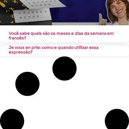
Você sabe quais são os meses e dias da semana em
francês?
Je vous en prie: como e quando utilizar essa
expressão?