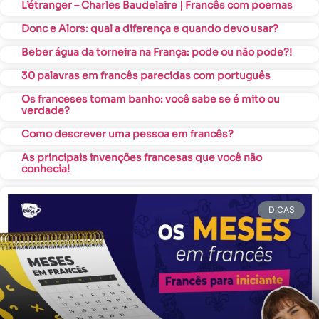
L’étranger – Charles Baudelaire | Francês com poemas
Donc e Alors: qual a diferença e quando devo usar?
Beber água da torneira na França: pode ou não pode?!
30 palavras em francês parecidas com português
Os franceses tomam banho: você sabe se é mito ou
verdade?
Como descrever uma pessoa em francês?
As principais invenções francesas que você não
conhecia!
DICAS