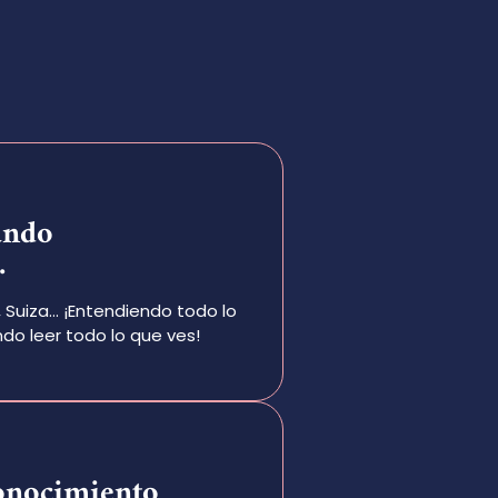
ando
.
, Suiza… ¡Entendiendo todo lo
do leer todo lo que ves!
onocimiento