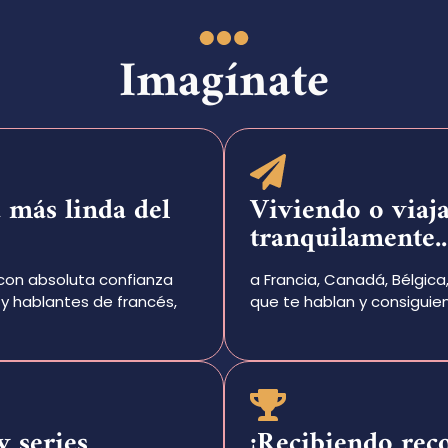
Imagínate
 más linda del
Viviendo o viaj
tranquilamente..
con absoluta confianza
a Francia, Canadá, Bélgica
y hablantes de francés,
que te hablan y consiguien
y series
¡Recibiendo rec