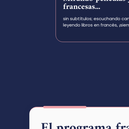
francesas...
sin subtítulos; escuchando ca
leyendo libros en francés, ¡s
El programa fr