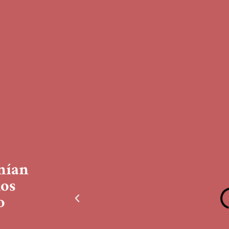
nían
os
o