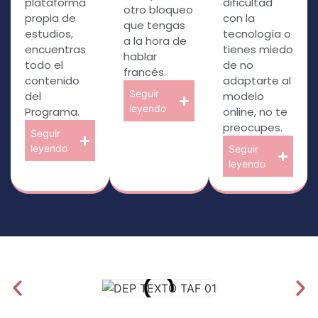
plataforma
dificultad
otro bloqueo
propia de
con la
que tengas
estudios,
tecnología o
a la hora de
encuentras
tienes miedo
hablar
todo el
de no
francés.
contenido
adaptarte al
Seguir
del
modelo
leyendo
Programa.
online, no te
preocupes.
Seguir
leyendo
Seguir
leyendo