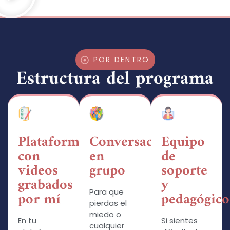
POR DENTRO
Estructura del programa
Plataforma
Conversación
Equipo
con
en
de
videos
grupo
soporte
grabados
y
Para que
por mí
pedagógico
pierdas el
miedo o
En tu
Si sientes
cualquier