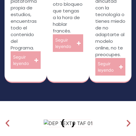
plataforma
dificultad
otro bloqueo
propia de
con la
que tengas
estudios,
tecnología o
a la hora de
encuentras
tienes miedo
hablar
todo el
de no
francés.
contenido
adaptarte al
Seguir
del
modelo
leyendo
Programa.
online, no te
preocupes.
Seguir
leyendo
Seguir
leyendo