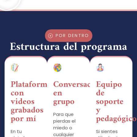
POR DENTRO
Estructura del programa
Plataforma
Conversación
Equipo
con
en
de
videos
grupo
soporte
grabados
y
Para que
por mí
pedagógico
pierdas el
miedo o
En tu
Si sientes
cualquier