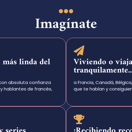
Imagínate
 más linda del
Viviendo o viaj
tranquilamente..
con absoluta confianza
a Francia, Canadá, Bélgica
y hablantes de francés,
que te hablan y consiguien
y series
¡Recibiendo rec