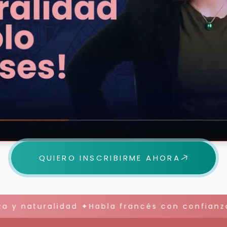
QUIERO INSCRIBIRME AHORA
 y naturalidad ✦Habla francés con confianza 