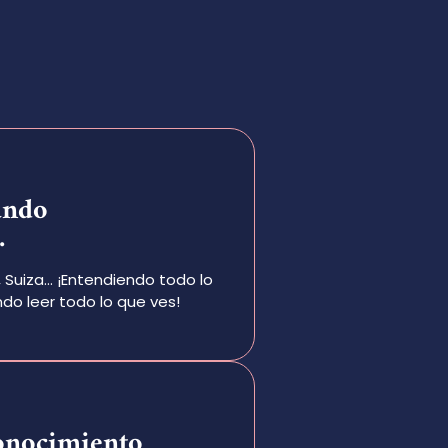
ando
.
, Suiza… ¡Entendiendo todo lo
do leer todo lo que ves!
onocimiento