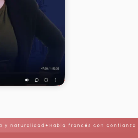
y naturalidad✦Habla francés con confianza y