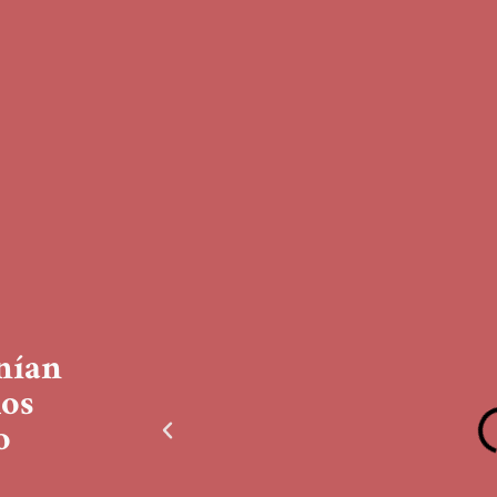
nían
os
o