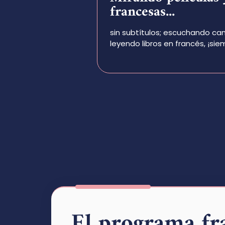
francesas...
sin subtítulos; escuchando ca
leyendo libros en francés, ¡s
El programa fr