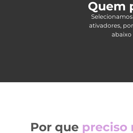
Quem 
Selecionamos 
ativadores, po
abaixo
Por que
preciso