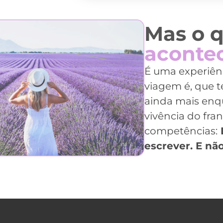
Mas o q
aconte
É uma experiên
viagem é, que te
ainda mais enq
vivência do fra
competências:
L
escrever. E nã