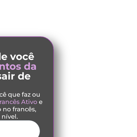
de você
ntos da
air de
cê que faz ou
rancês Ativo
e
 no francês,
nível.