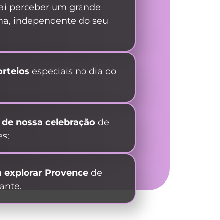
vai perceber um grande
oma, independente do seu
orteios
especiais no dia do
r de nossa celebração
de
es
;
 explorar Provence
de
ante.