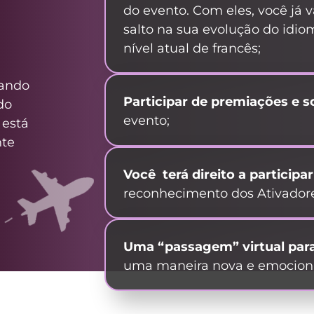
do evento.
Com eles, você já 
salto na sua evolução do idi
nível atual de francês;
zando
Participa
r de premiações e
s
do
evento;
 está
nte
Você terá
direito a participa
reconhecimento dos Ativador
Uma “passagem” virtual para
uma maneira nova e emocion