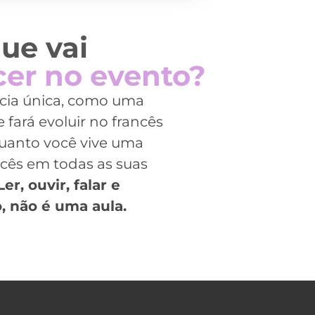
ue vai
cer no evento?
cia única, como uma
 fará evoluir no francês
uanto você vive uma
ncês em todas as suas
er, ouvir, falar e
o, não é uma aula.