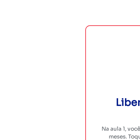
Libe
Na aula 1, voc
meses. Toqu