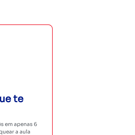
ue te
cês em apenas 6
quear a aula