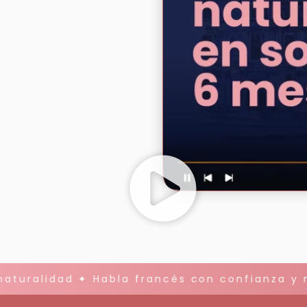
turalidad ✦ Habla francés con confianza y na