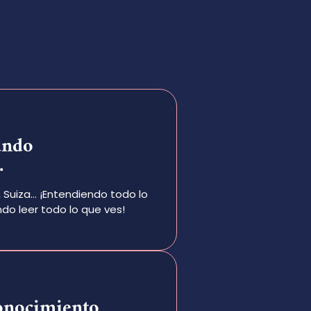
ando
.
, Suiza… ¡Entendiendo todo lo
do leer todo lo que ves!
onocimiento