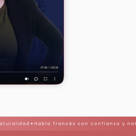
turalidad✦Habla francés con confianza y natu