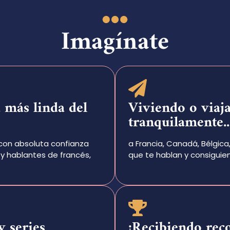
Imagínate
 más linda del
Viviendo o viaj
tranquilamente..
con absoluta confianza
a Francia, Canadá, Bélgica
y hablantes de francés,
que te hablan y consiguien
y series
¡Recibiendo rec