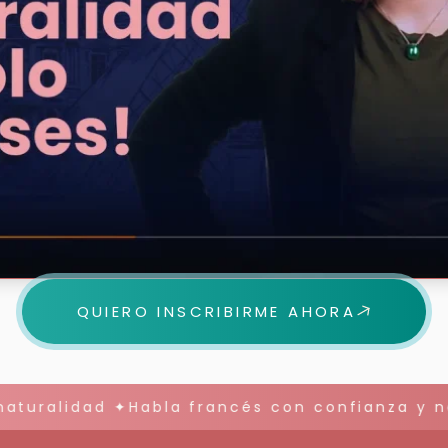
QUIERO INSCRIBIRME AHORA
turalidad ✦Habla francés con confianza y na