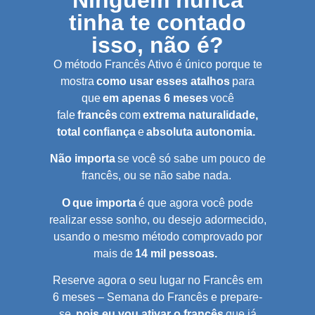
Ninguém nunca
tinha te contado
isso, não é?
O método Francês Ativo é único porque te
mostra
como usar esses atalhos
para
que
em apenas 6 meses
você
fale
francês
com
extrema naturalidade,
total confiança
e
absoluta autonomia.
Não importa
se você só sabe um pouco de
francês, ou se não sabe nada.
O que importa
é que agora você pode
realizar esse sonho, ou desejo adormecido,
usando o mesmo método comprovado por
mais de
14 mil pessoas.
Reserve agora o seu lugar no Francês em
6 meses – Semana do Francês e prepare-
se,
pois eu vou ativar o francês
que já