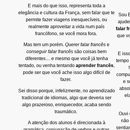
E mais do que isso, representa toda a
elegância e cultura da França, sem falar que te
Sou E
permite fazer viagens inesquecíveis, ou
ajude
realmente aproveitar a vida num país
falar 
francófono, se você mora fora.
que vo
Mas tem um porém
.
Querer falar francês
e
conseguir falar francês
são coisas bem
E iss
diferentes… e mesmo que você já tenha
tempo 
tentado, ou venha tentando
aprender francês
,
pode ser que você ache isso algo difícil de
comput
fazer.
e s
absol
Sei disso porque, infelizmente, no aprendizado
el
tradicional de idiomas, algo que deveria ser
algo prazeroso, enriquecedor, acaba sendo
traumático.
Ouvi 
não 
A atenção dos alunos é direcionada à
sentia
gramática, conjugação de verbos e outras