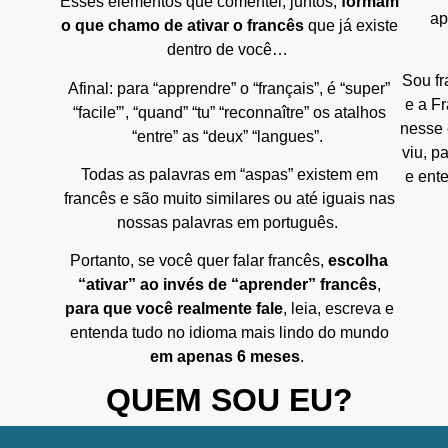
Esses elementos que comentei, juntos,
formam
ap
o que chamo de ativar o francês
que já existe
dentro de você…
Sou fr
Afinal: para “apprendre” o “français”, é “super”
e a Fr
“facile”’, “quand” “tu” “reconnaître” os atalhos
nesse 
“entre” as “deux” “langues”.
viu, p
Todas as palavras em “aspas” existem em
e ent
francês e são muito similares ou até iguais nas
nossas palavras em português.
Portanto, se você quer falar francês,
escolha
“ativar” ao invés de “aprender” francês
,
para que você realmente
fale
, leia, escreva e
entenda tudo no idioma mais lindo do mundo
em apenas 6 meses
.
QUEM SOU EU?