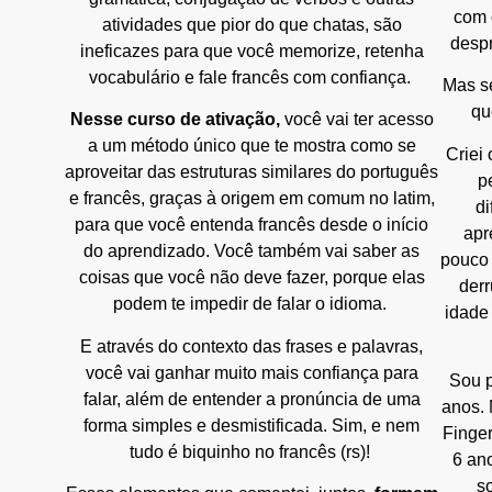
com 
atividades que pior do que chatas, são
desp
ineficazes para que você memorize, retenha
vocabulário e fale francês com confiança.
Mas se
qu
Nesse curso de ativação,
você vai ter acesso
a um método único que te mostra como se
Criei
aproveitar das estruturas similares do português
p
e francês, graças à origem em comum no latim,
d
para que você entenda francês desde o início
apr
do aprendizado. Você também vai saber as
pouco 
coisas que você não deve fazer, porque elas
derr
podem te impedir de falar o idioma.
idade 
E através do contexto das frases e palavras,
você vai ganhar muito mais confiança para
Sou p
falar, além de entender a pronúncia de uma
anos.
forma simples e desmistificada. Sim, e nem
Finger
tudo é biquinho no francês (rs)!
6 an
s