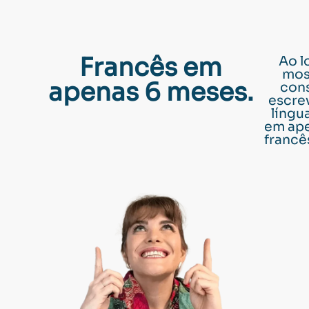
Francês em
Ao l
mos
apenas 6 meses.
cons
escrev
língu
em ape
francê