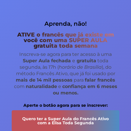
Aprenda, não!
ATIVE o francês que já existe em
você com uma SUPER AULA
gratuita toda semana
Inscreva-se agora para ter acesso à uma
Super Aula fechada
e
gratuita
toda
segunda, às 17h (
horário de Brasília
), do
método Francês Ativo, que já foi usado por
mais de 14 mil pessoas
para
falar francês
com
naturalidade
e
confiança em 6 meses
ou menos.
Aperte o botão agora para se inscrever:
Quero ter a Super Aula do Francês Ativo
com a Elisa Toda Segunda