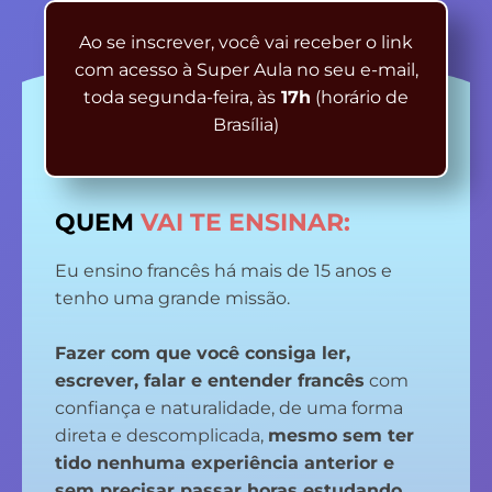
Ao se inscrever, você vai receber o link
com acesso à Super Aula no seu e-mail,
toda segunda-feira, às
17h
(horário de
Brasília)
QUEM
VAI TE ENSINAR:
Eu ensino francês há mais de 15 anos e
tenho uma grande missão.
Fazer com que você consiga ler,
escrever, falar e entender francês
com
confiança e naturalidade, de uma forma
direta e descomplicada,
mesmo sem ter
tido nenhuma experiência anterior e
sem precisar passar horas estudando.