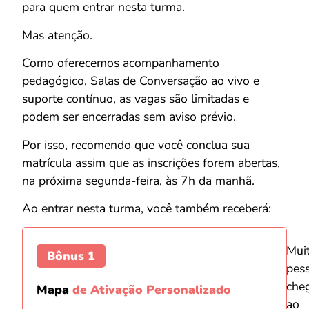
para quem entrar nesta turma.
Mas atenção.
Como oferecemos acompanhamento
pedagógico, Salas de Conversação ao vivo e
suporte contínuo, as vagas são limitadas e
podem ser encerradas sem aviso prévio.
Por isso, recomendo que você conclua sua
matrícula assim que as inscrições forem abertas,
na próxima segunda-feira, às 7h da manhã.
Ao entrar nesta turma, você também receberá:
Mui
Bônus 1
pes
che
Mapa
de Ativação Personalizado
ao