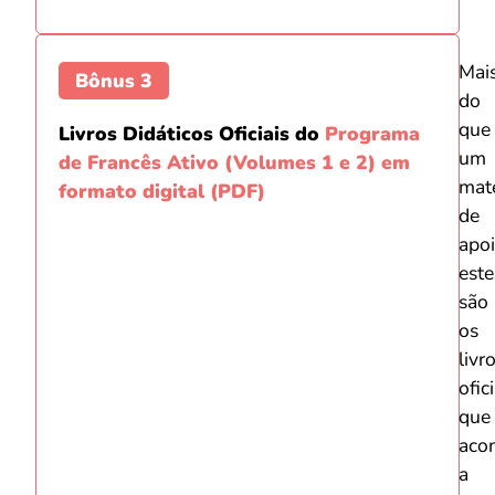
Mai
Bônus 3
do
que
Livros Didáticos Oficiais do
Programa
um
de Francês Ativo (Volumes 1 e 2) em
mate
formato digital (PDF)
de
apoi
este
são
os
livr
ofic
que
aco
a