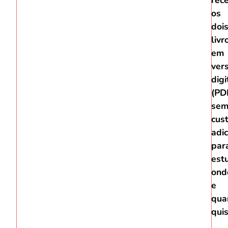
os
doi
livr
em
ver
digi
(PD
se
cus
adic
par
est
ond
e
qua
quis