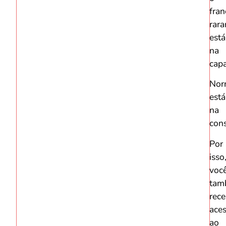
fran
rar
está
na
capa
Nor
está
na
cons
Por
isso
voc
tam
rece
ace
ao