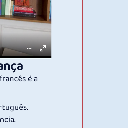
ança
francês é a
rtuguês.
ncia.