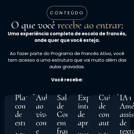
CONTEÚDO
O que você
recebe ao entrar
:
Uma experiência completa de escola de francês,
onde quer que você esteja.
Ao fazer parte do Programa de Francês Ativo, você
tem acesso a uma estrutura que vai muito além das
aulas gravadas.
Você recebe:
Plataforma
Aulas
Salas
Experiência
Curadoria
IA
completa
ao
de
internacional
de
Amé
de
vivo
Conversação
de
conteúdo
assi
estudos
comigo
em
aprendizagem
autêntico
de
e
francês
text