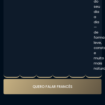
do
seu
dia
a
dia
—
de
forma
leve,
const
e
muito
mais
natura
QUERO FALAR FRANCÊS