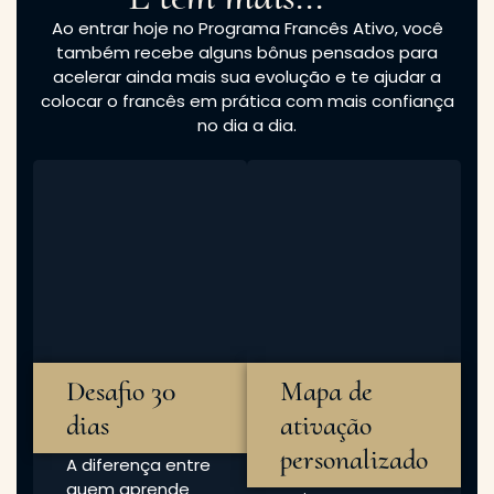
personalizado
A diferença entre
quem aprende
Muitas pessoas
francês e quem
chegam ao
abandona o
Programa com a
francês
mesma dúvida:
raramente está
na capacidade.
“Por onde eu
começo?”
Normalmente
está na
Talvez você
constância.
nunca tenha
estudado
Por isso, você
francês.
também
receberá acesso
Talvez já tenha
ao Desafio 30
tentado
Dias de Ativação,
aprender antes e
uma experiência
não saiba
prática criada
exatamente em
para ajudar você
que nível está