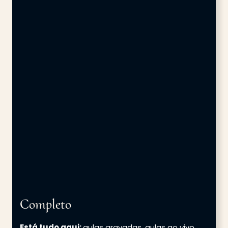
Completo
Está tudo aqui:
aulas gravadas, aulas ao vivo,
práticas de conversação, Perfectionnement,
PDFs, exercícios, playlists, dicas de livros, filmes,
músicas, tira-dúvidas.
Veja o que acontece quando
você segue o Método Francês
Ativo