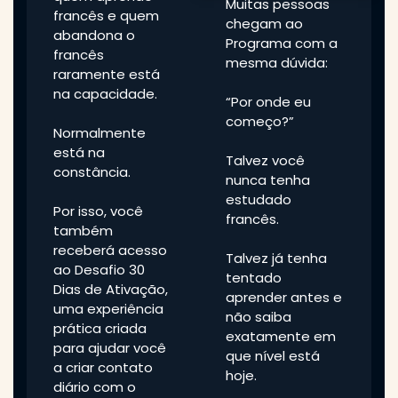
a criar contato
hoje.
diário com o
idioma e
Por isso, você
desenvolver
receberá uma
confiança desde
análise
o início.
personalizada
para identificar
Ao longo dos
seu momento
primeiros 30 dias,
atual e mostrar o
você será guiado
caminho mais
por pequenas
inteligente para
ações que
aproveitar ao
ajudam a
máximo o
transformar o
Programa de
francês em parte
Francês Ativo.
da sua rotina.
Você entenderá
Ao final do
quais são seus
desafio, você
pontos fortes,
será capaz de se
quais aspectos
apresentar em