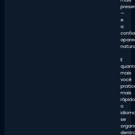
prese
—
e
a
confi
apare
natur
E
quant
mais
você
pratic
mais
rápido
o
idiom
se
organ
dentr