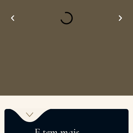
E tem mais...
Ao entrar hoje no Programa Francês Ativo, você
também recebe alguns bônus pensados para
acelerar ainda mais sua evolução e te ajudar a
colocar o francês em prática com mais confiança
no dia a dia.
Desafio 30
Mapa de
dias
ativação