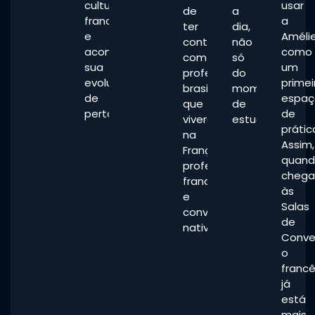
cultura
usar
de
a
francesa
a
ter
dia,
e
Améli
contato
não
acompanhar
como
com
só
sua
um
professores
do
evolução
primei
brasileiros
momento
de
espaç
que
de
perto.
de
viveram
estudo.
prátic
na
Assim,
França,
quan
professores
chega
franceses
às
e
Salas
convidados
de
nativos.
Conve
o
franc
já
está
mais