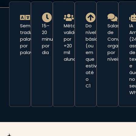
Sem
15–
Método
Do
Salas
IA
traduzir
20
validado
nível
de
Am
palavra
minutos
por
básico
Conversaçã
(24
por
por
+20
(ou
organizadas
as
palavra
dia
mil
em
por
de
alunos
que
níveis
te
estiver)
e
até
áu
o
no
C1
se
Wh