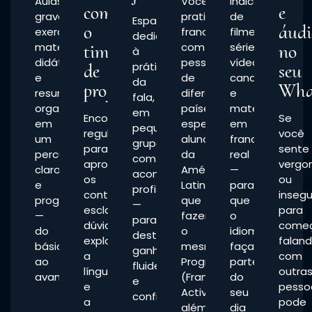
Aulas
Você
Indicações
com
e
gravadas,
pratica
de
Espaços
o
áudi
exercícios,
francês
filmes,
dedicados
materiais
time
com
séries,
no
à
didáticos
pessoas
vídeos,
de
prática
seu
e
de
canais
da
professores
Wha
resumos
diferentes
e
fala,
organizados
países,
materiais
em
Encontros
Se
em
especialmente
em
pequenos
regulares
você
um
alunos
francês
grupos,
para
sente
percurso
da
real
com
aprofundar
vergo
claro
América
—
acompanhamento
os
ou
e
Latina
para
profissional
conteúdos,
inseg
progressivo
que
que
—
esclarecer
para
—
fazem
o
para
dúvidas,
come
do
o
idioma
destravar,
explorar
falan
básico
mesmo
faça
ganhar
a
com
ao
Programa
parte
fluidez
língua
outra
avançado.
(Francés
do
e
e
pesso
Activo),
seu
confiança.
a
pode
além
dia