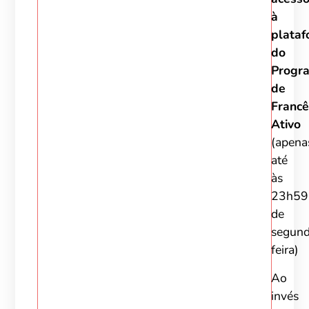
à
plataf
do
Progr
de
Francê
Ativo
(apena
até
às
23h59
de
segund
feira)
Ao
invés