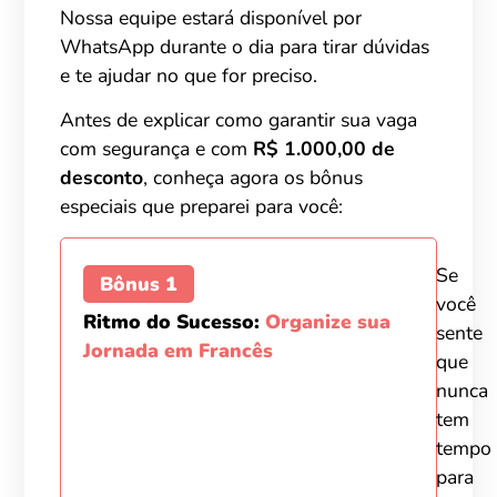
Nossa equipe estará disponível por
WhatsApp durante o dia para tirar dúvidas
e te ajudar no que for preciso.
Antes de explicar como garantir sua vaga
com segurança e com
R$ 1.000,00 de
desconto
, conheça agora os bônus
especiais que preparei para você:
Se
Bônus 1
você
Ritmo do Sucesso:
Organize sua
sente
Jornada em Francês
que
nunca
tem
tempo
para