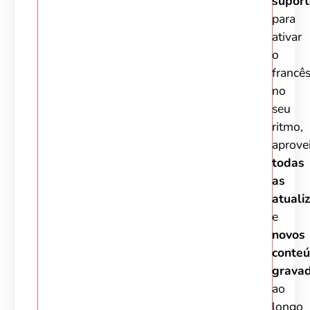
suport
para
ativar
o
francê
no
seu
ritmo,
aprove
todas
as
atuali
e
novos
conte
grava
ao
longo