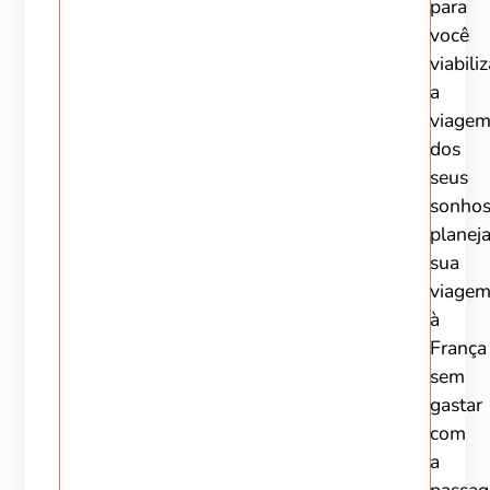
para
você
viabiliz
a
viage
dos
seus
sonhos
planej
sua
viage
à
França
sem
gastar
com
a