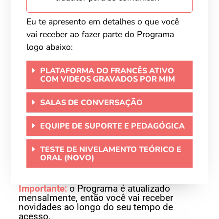
Eu te apresento
em detalhes
o que você
vai receber ao fazer parte do Programa
logo abaixo:
PLATAFORMA DO FRANCÊS ATIVO
COM VIDEOS GRAVADOS POR MIM
SALAS DE CONVERSAÇÃO
EQUIPE DE SUPORTE E PEDAGÓGICA
TESTE DE NIVELAMENTO TEÓRICO E
ORAL (NOVO)
Importante:
o Programa é atualizado
mensalmente, então você vai receber
novidades ao longo do seu tempo de
acesso.