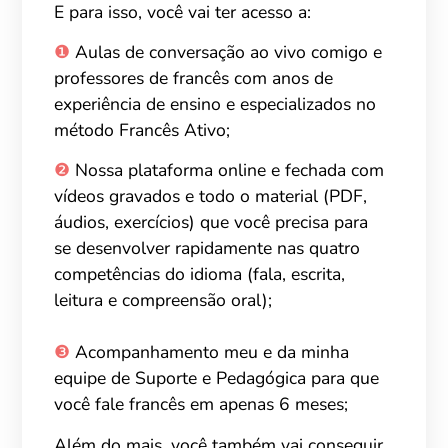
E para isso, você vai ter acesso a:
❶
A
ulas de conversação ao vivo comigo e
professores de francês
com anos
de
experiência de ensino e especializados no
mét
od
o
Fr
a
nc
ês
Ativo;
❷
N
ossa plataforma online e fechada com
vídeos gravados e todo o material (PDF,
áudios, exercícios) que você precisa
para
se desenvolver rapidamente nas quatro
competências do idioma (fala, escrita,
leitura e compreensão oral)
;
❸
A
companhamento meu e da minha
equipe
de Suporte e Pedagógica
para que
você fale francês e
m apen
as 6 meses;
Além do mais, você também vai conseguir