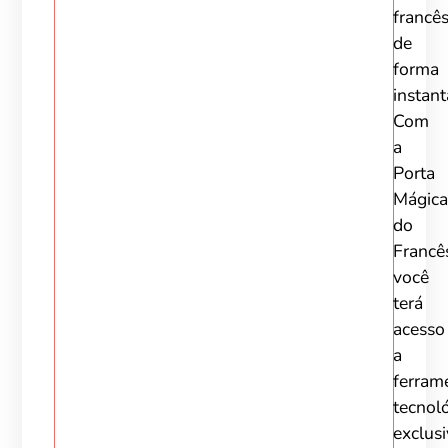
francê
de
forma
instant
Com
a
Porta
Mágica
do
Francê
você
terá
acesso
a
ferram
tecnol
exclusi