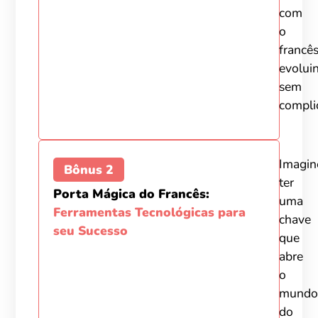
com
o
francês
evolui
sem
compli
Imagin
Bônus 2
ter
Porta Mágica do Francês:
uma
Ferramentas Tecnológicas para
chave
seu Sucesso
que
abre
o
mundo
do