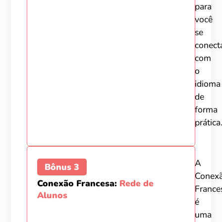
para
você
se
conect
com
o
idioma
de
forma
prática
A
Bônus 3
Conex
Conexão Francesa:
Rede de
France
Alunos
é
uma