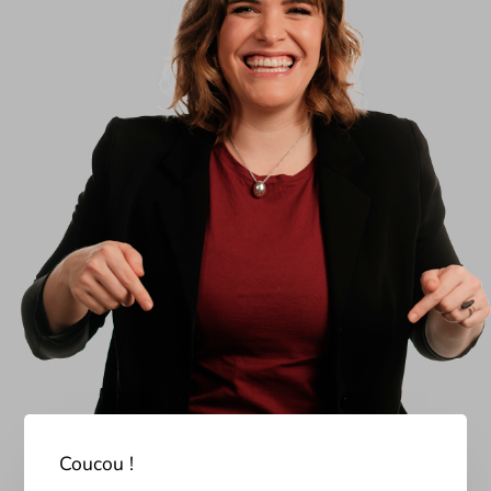
C
oucou
!