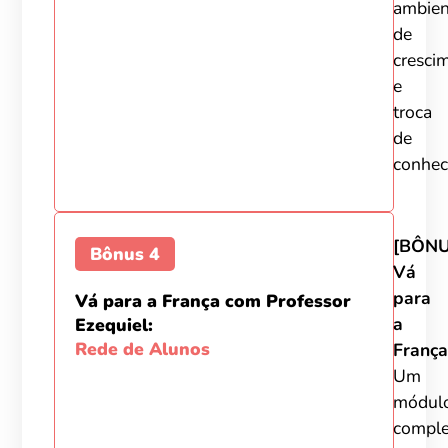
ambien
de
cresci
e
troca
de
conhec
[BÔNU
Bônus 4
Vá
para
Vá para a França com Professor
a
Ezequiel:
Rede de Alunos
França
Um
módul
comple