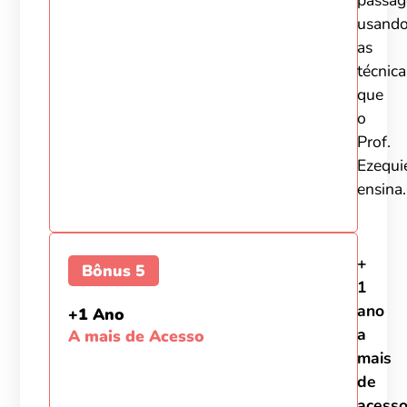
passa
usand
as
técnica
que
o
Prof.
Ezequi
ensina.
+
Bônus 5
1
ano
+1 Ano
a
A mais de Acesso
mais
de
acess