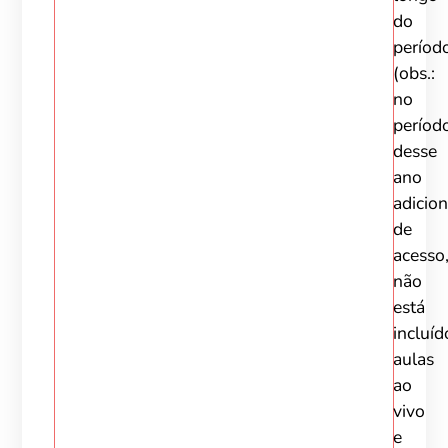
do
períod
(obs.:
no
períod
desse
ano
adicion
de
acesso
não
está
incluíd
aulas
ao
vivo
e