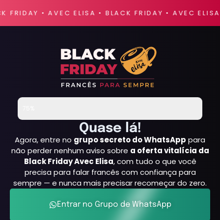
K FRIDAY • AVEC ELISA • BLACK FRIDAY • AVEC ELISA
Falta Pouco
75%
Quase lá!
Agora, entre no
grupo secreto do WhatsApp
para
não perder nenhum aviso sobre
a oferta vitalícia da
Black Friday Avec Elisa
, com tudo o que você
precisa para falar francês com confiança para
sempre — e nunca mais precisar recomeçar do zero.
Entrar no Grupo de WhatsApp