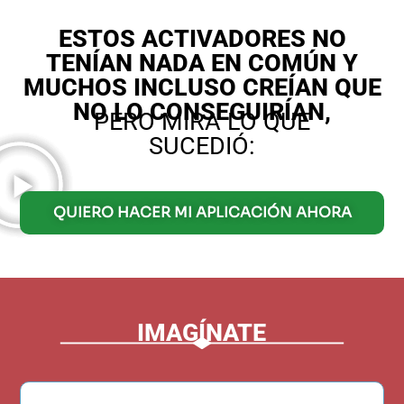
ESTOS ACTIVADORES NO
TENÍAN NADA EN COMÚN Y
MUCHOS INCLUSO CREÍAN QUE
NO LO CONSEGUIRÍAN,
PERO MIRA LO QUE
SUCEDIÓ:
QUIERO HACER MI APLICACIÓN AHORA
IMAGÍNATE