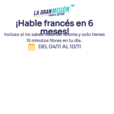
¡Hable francés en 6
meses!
incluso si no sabes nada
del
idioma y solo
tienes
15 minutos libres
en
tu
día
.
DEL 04/11 AL 10/11