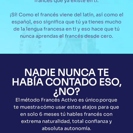
francés que ya existe en ti.
¡Sí! Como el francés viene del latín, así como el
español, eso significa que tú ya tienes mucho
de la lengua francesa en ti y eso hace que tú
nunca aprendas el francés desde cero.
NADIE NUNCA TE
HABÍA CONTADO ESO,
¿NO?
El
método Francés Activo es único
porque
te muestra
cómo
usar estos atajos
para que
en solo 6 meses
tú hables
francés
con
extrema
naturalidad
,
total
confianza y
absoluta autonomía.