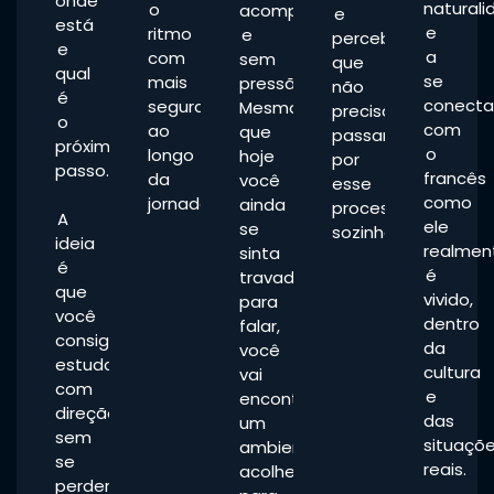
onde
natural
o
acompanhamento
e
está
e
ritmo
e
percebe
e
a
com
sem
que
qual
se
mais
pressão.
não
é
conecta
segurança
Mesmo
precisa
o
com
ao
que
passar
próximo
o
longo
hoje
por
passo.
francês
da
você
esse
como
jornada.
ainda
processo
A
ele
se
sozinha.
ideia
realmen
sinta
é
é
travada
que
vivido,
para
você
dentro
falar,
consiga
da
você
estudar
cultura
vai
com
e
encontrar
direção,
das
um
sem
situaçõ
ambiente
se
reais.
acolhedor
perder