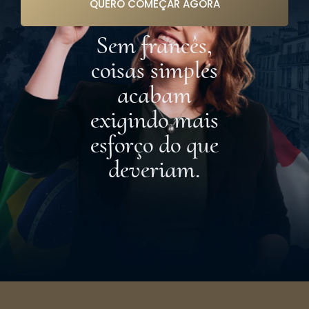
QUERO COMEÇAR AGORA
Sem francês,
coisas simples
acabam
exigindo mais
esforço do que
deveriam.