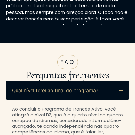
prática e natural, respeitando o tempo de cada
pessoa, mas sempre com direção clara. O foco não é
decorar francês nem buscar perfeição: é fazer você
conseguir se comunicar de verdade e ganhar
autonomia para viver sua rotina com mais segurança.
E é isso que tantas pessoas foram conquistando aos
poucos: conseguir falar com o médico sem travar,
entender melhor uma conversa na escola, resolver
burocracias com mais tranquilidade, participar mais
FAQ
da própria vida e finalmente sentir que estão
Perguntas frequentes
construindo seu lugar na França com mais confiança
e leveza.
Qual nível terei ao final do programa?
Ao concluir o Programa de Francês Ativo, você
atingirá o nível B2, que é o quarto nível no quadro
europeu de idiomas, considerado intermediário-
avançado, te dando independência nas quatro
competências do idioma, que é falar, ler,