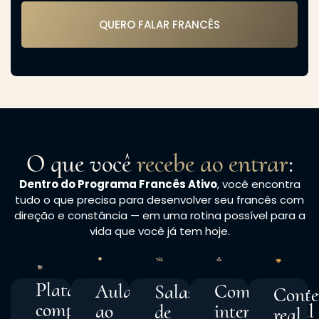
QUERO FALAR FRANCÊS
O que você
recebe ao entrar
:
Dentro do Programa Francês Ativo
, você encontra
tudo o que precisa para desenvolver seu francês com
direção e constância — em uma rotina possível para a
vida que você já tem hoje.
Plataforma
Comunidade
Aulas
Salas
Cont
completa
internacional
ao
de
real