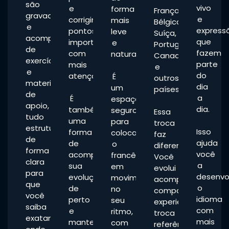
são
vivo
e
forma
França,
gravadas
e
corrigir
mais
Bélgica,
e
express
pontos
leve
Suíça,
acompanhadas
que
importantes
e
Portugal,
de
fazem
com
natural.
Canadá
exercícios
parte
mais
e
e
do
atenção.
É
outros
materiais
dia
um
países.
de
a
É
espaço
apoio,
dia.
também
seguro
Essa
tudo
uma
para
troca
estruturado
Isso
forma
colocar
faz
de
ajuda
de
o
diferença.
forma
você
acompanhar
francês
Você
clara
a
sua
em
evolui
para
desenvo
evolução
movimento
acompanhada,
que
o
de
no
compartilha
você
idioma
perto
seu
experiências,
saiba
com
e
ritmo,
troca
exatamente
mais
manter
com
referências