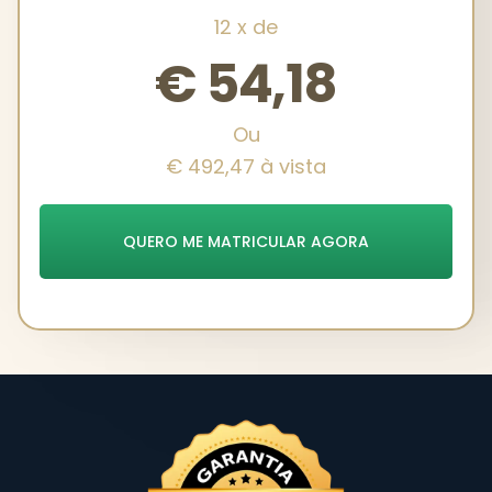
12 x de
€ 54,18
Ou
€ 492,47 à vista
QUERO ME MATRICULAR AGORA