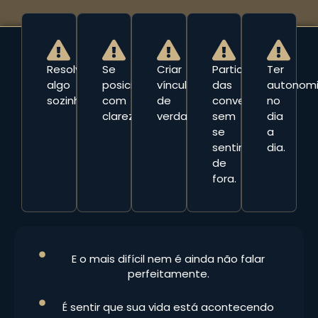
Resolver
Se
Criar
Participar
Ter
algo
posicionar
vínculos
das
autonom
sozinha.
com
de
conversas
no
clareza.
verdade.
sem
dia
se
a
sentir
dia.
de
fora.
E o mais difícil nem é ainda não falar
perfeitamente.
É sentir que sua vida está acontecendo