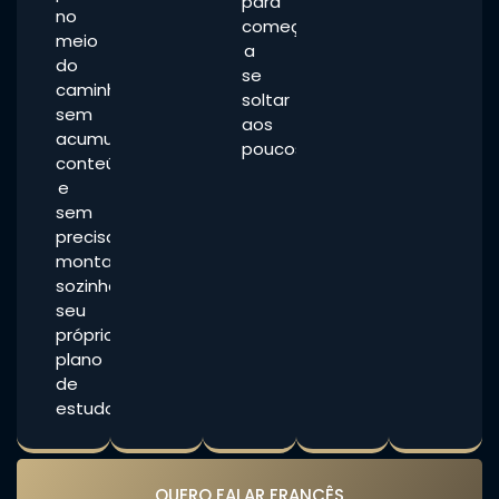
para
no
começar
meio
a
do
se
caminho,
soltar
sem
aos
acumular
poucos.
conteúdo
e
sem
precisar
montar
sozinha
seu
próprio
plano
de
estudos.
QUERO FALAR FRANCÊS