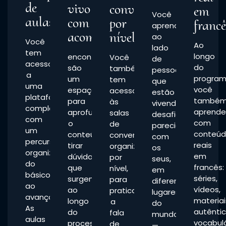
de
vivo
conversação
em
Você
aulas
com
por
francê
aprende
acompanhamento
nível
ao
Você
Ao
lado
tem
longo
encontros
Você
de
acesso
do
são
também
pessoas
a
program
um
tem
que
uma
você
espaço
acesso
estão
plataforma
també
para
às
vivendo
completa,
aprend
aprofundar
salas
desafios
com
com
o
de
parecidos
um
conteú
conteúdo,
conversação,
com
percurso
reais
tirar
organizadas
os
organizado
em
dúvidas
por
seus,
do
francês:
que
nível,
em
básico
séries,
surgem
para
diferentes
ao
vídeos,
ao
praticar
lugares
avançado.
materiai
longo
a
do
As
autêntic
do
fala
mundo
aulas
vocabulá
processo
de
—