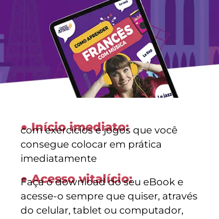
● Início imediato:
com
exercícios e jogos
que você
consegue colocar em prática
imediatamente
● Acesso vitalício:
Faça o download do seu
eBook
e
acesse-o sempre que quiser, através
do celular,
tablet
ou computador,