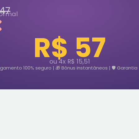
147
ormal
R$ 57
ou 4x R$ 15,51
gamento 100% seguro | 🎁 Bônus instantâneos | 🛡️ Garantia 