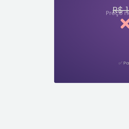
R$ 
Preço n
✅ Pa