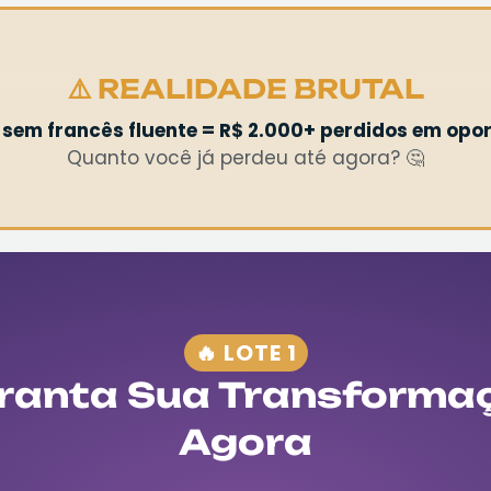
⚠️ REALIDADE BRUTAL
sem francês fluente = R$ 2.000+ perdidos em opo
Quanto você já perdeu até agora? 🤔
🔥 LOTE 1
ranta Sua Transforma
Agora