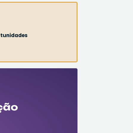
rtunidades
ção