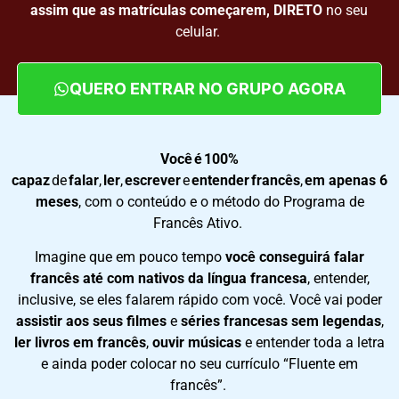
assim que as matrículas começarem, DIRETO
no seu
celular.
QUERO ENTRAR NO GRUPO AGORA
Você é 100%
capaz
de
falar
,
ler
,
escrever
e
entender
francês
,
em apenas 6
meses
, com o conteúdo e o método do Programa de
Francês Ativo.
Imagine que
em pouco tempo
você conseguirá falar
francês
até com nativos da língua francesa
, entender,
inclusive, se eles falarem rápido com você. Você vai poder
assistir aos seus filmes
e
séries francesas sem legendas
,
ler livros em francês
,
ouvir músicas
e entender toda a letra
e ainda poder colocar no seu currículo “Fluente em
francês”.