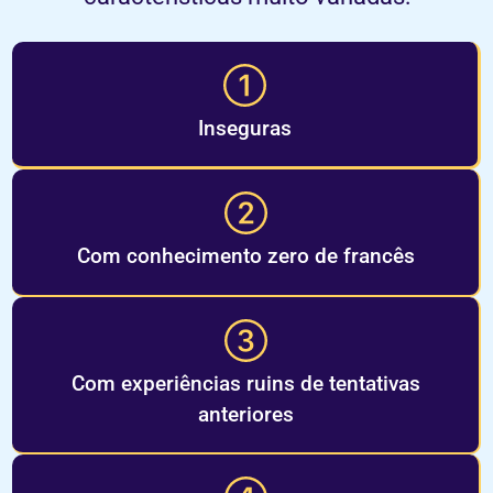
I
nseguras
C
om conhecimento zero de francês
Com
experiências ruins
de
tentativas
anteriores