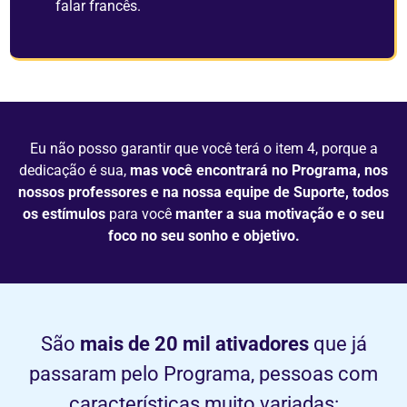
falar
francês.
Eu
não
posso
garantir
que
você
terá
o
item
4,
porque
a
dedicação
é
sua,
mas
você
encontrará
no
Programa
,
nos
nossos
professores
e
na nossa equipe de Suporte
,
todos
os
estímulos
para
você
manter
a
sua
motivação
e
o
seu
foco
no
seu
sonho
e
objetivo
.
São
mais de
20 mil
ativadores
que já
passaram pelo Programa,
pessoas com
características
muito variadas: