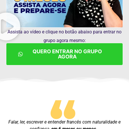
Assista ao vídeo e clique no botão abaixo para entrar no
grupo agora mesmo:
QUERO ENTRAR NO GRUPO
AGORA
“
Falar
, ler, escrever
e
entender francês
com naturalidade e
confiança,
em
6
meses
ou menos
…