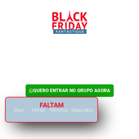
✅ 1ª ETAPA CONCLUÍDA
PARABÉNS! AGORA SÓ
FALTA 1 PASSO…
Vamos enviar todos os detalhes da
oferta em seu e-mail e no Grupo do
WhatsApp. Para entrar nele, clique
agora no botão abaixo:
👇
QUERO ENTRAR NO GRUPO AGORA
FALTAM
Dias
Horas
Minutos
Segundos