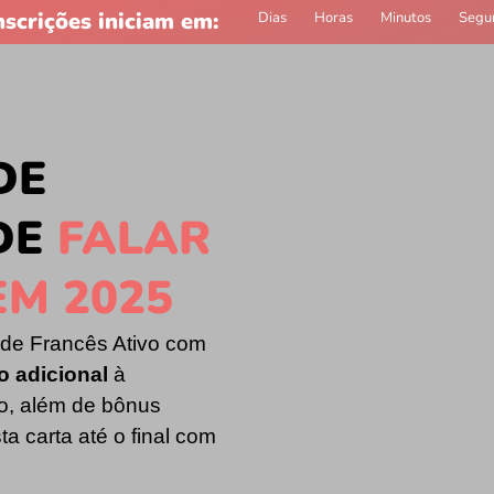
nscrições iniciam em:
Dias
Horas
Minutos
Segu
DE
DE
FALAR
EM 2025
 de Francês Ativo com
 adicional
à
o, além de bônus
ta carta até o final com