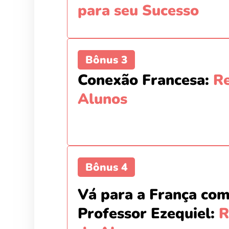
para seu Sucesso
Bônus 3
Conexão Francesa:
R
Alunos
Bônus 4
Vá para a França co
Professor Ezequiel:
R