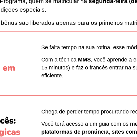
 Programa, quem se matricular na
segunda-feira (d
dições especiais.
 bônus são liberados apenas para os primeiros matr
Se falta tempo na sua rotina, esse módu
Com a técnica
MMS
, você aprende a e
a em
15 minutos) e faz o francês entrar na s
eficiente.
Chega de perder tempo procurando rec
cês:
Você terá acesso a um guia com os
me
gicas
plataformas de pronúncia, sites com