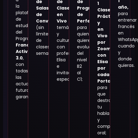
1
de
de
de
1
la
año,
Salas
Clases
Programme
Clase
plataforma
para
de
en
de
Práctica
de
entrenar
Conversación
Vivo
Perfectionnement,
,
y
estudios
francés
(sin
temáticas
para
en
del
en
límites
y
quien
Vivo
Programa
WhatsAp
de
culturales
quiere
por
Francés
cuando
clases
con
evolucionar
Zoom
Activo
y
semanales);
profesores,
del
con
3.0
,
donde
Elisa
nivel
Elisa
con
quieras.
e
B2
por
todas
invitados
al
cada
las
especiales;
C1;
Portal,
actualizaciones
para
futuras
que
garantizadas;
destrabes
tu
habla
y
comprensión
oral;