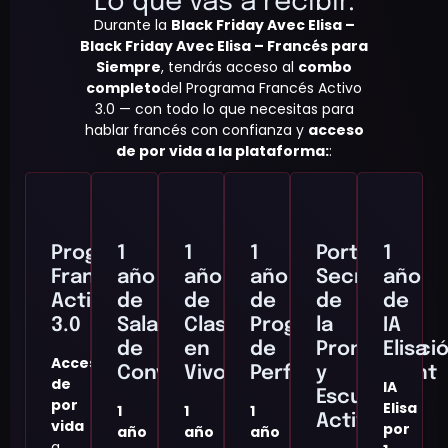
Lo que vas a recibir:
Durante la
Black Friday Avec Elisa –
Black Friday Avec Elisa – Francés para
Siempre
, tendrás acceso al
combo
completo
del Programa Francés Activo
3.0 — con todo lo que necesitas para
hablar francés con confianza y
acceso
de por vida a la plataforma:
:
Programa
1
1
1
Portales
1
Francés
año
año
año
Secretos
año
Activo
de
de
de
de
de
3.0
Salas
Clases
Programme
la
IA
de
en
de
Pronunciaci
Elisa
Acceso
Conversación
Vivo
Perfectionnement
y
de
IA
Escucha
por
Elisa
1
1
1
Activa
vida
por
año
año
año
a