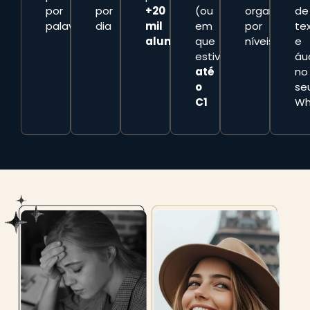
por
por
+20
(ou
organizadas
de
palavra
dia
mil
em
por
te
alunos
que
níveis
e
estiver)
áu
até
no
o
se
C1
Wh