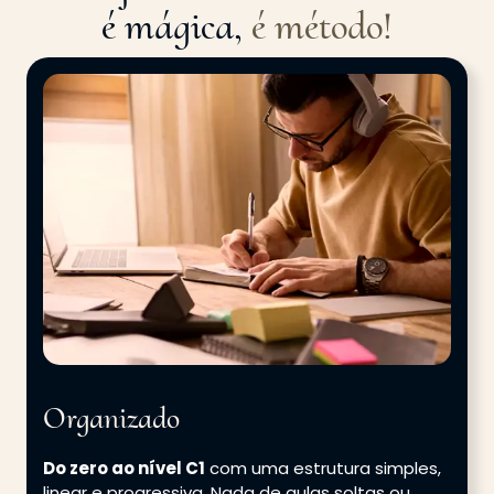
é mágica,
é método!
Organizado
Do zero ao nível C1
com uma estrutura simples,
linear e progressiva. Nada de aulas soltas ou