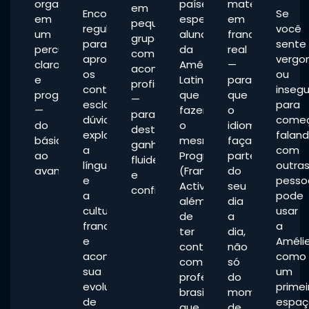
organizados
países,
materiais
em
Encontros
Se
em
especialmente
em
pequenos
regulares
você
um
alunos
francês
grupos,
para
sente
percurso
da
real
com
aprofundar
vergo
claro
América
—
acompanhamento
os
ou
e
Latina
para
profissional
conteúdos,
inseg
progressivo
que
que
—
esclarecer
para
—
fazem
o
para
dúvidas,
come
do
o
idioma
destravar,
explorar
falan
básico
mesmo
faça
ganhar
a
com
ao
Programa
parte
fluidez
língua
outra
avançado.
(Francés
do
e
e
pesso
Activo),
seu
confiança.
a
pode
além
dia
cultura
usar
de
a
francesa
a
ter
dia,
e
Améli
contato
não
acompanhar
como
com
só
sua
um
professores
do
evolução
primei
brasileiros
momento
de
espaç
que
de