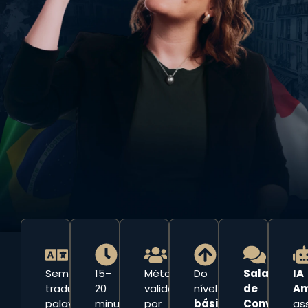
Sem
15–
Método
Do
Salas
IA
traduzir
20
validado
nível
de
Am
palavra
minutos
por
básico
Conversaç
as