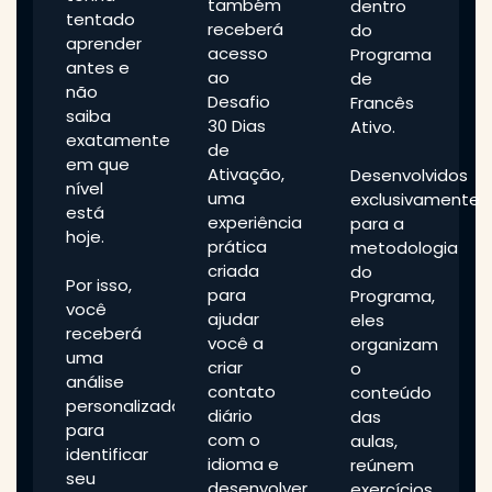
também
dentro
tentado
receberá
do
aprender
acesso
Programa
antes e
ao
de
não
Desafio
Francês
saiba
30 Dias
Ativo.
exatamente
de
em que
Ativação,
Desenvolvidos
nível
uma
exclusivamente
está
experiência
para a
hoje.
prática
metodologia
criada
do
Por isso,
para
Programa,
você
ajudar
eles
receberá
você a
organizam
uma
criar
o
análise
contato
conteúdo
personalizada
diário
das
para
com o
aulas,
identificar
idioma e
reúnem
seu
desenvolver
exercícios,