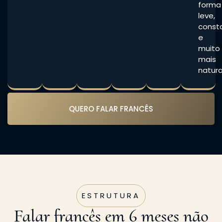
forma
leve,
const
e
muito
mais
natura
QUERO FALAR FRANCÊS
ESTRUTURA
Falar francês em 6 meses não