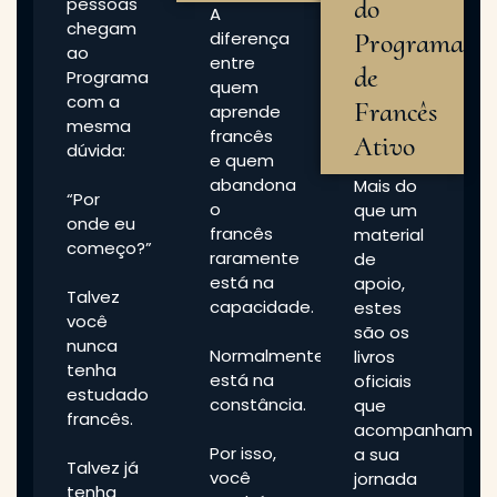
do
pessoas
A
chegam
Programa
diferença
ao
entre
de
Programa
quem
com a
Francês
aprende
mesma
francês
Ativo
dúvida:
e quem
abandona
Mais do
“Por
o
que um
onde eu
francês
material
começo?”
raramente
de
está na
apoio,
Talvez
capacidade.
estes
você
são os
nunca
Normalmente
livros
tenha
está na
oficiais
estudado
constância.
que
francês.
acompanham
Por isso,
a sua
Talvez já
você
jornada
tenha