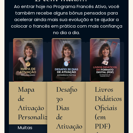
Ao entrar hoje no Programa Francês Ativo, você
também recebe alguns bônus pensados para
acelerar ainda mais sua evolução e te ajudar a
colocar o francês em prática com mais confiança
no dia a dia.
Mapa
Desafio
Livros
de
30
Didáticos
Ativação
Dias
Oficiais
Personalizado
de
(em
Ativação
PDF)
Muitas