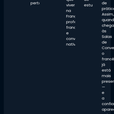
perto.
de
viveram
estudo.
prátic
na
Assim,
França,
quan
professores
chega
franceses
às
e
Salas
convidados
de
nativos.
Conve
o
franc
já
está
mais
prese
—
e
a
confi
apare