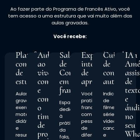
Ao fazer parte do Programa de Francês Ativo, você
tem acesso a uma estrutura que vai muito além das
aulas gravadas.
Você recebe:
Plataforma
Aulas
Salas
Experiência
Curadoria
IA
completa
ao
de
internacional
de
Amé
de
vivo
Conversação
de
conteúdo
assi
estudos
comigo
em
aprendizagem
autêntico
de
e
francês
text
Aulas
Você
Indicações
com
e
gravadas,
pratica
de
Espaços
o
áudi
exercícios,
francês
filmes,
dedicados
materiais
time
com
séries,
no
à
didáticos
pessoas
vídeos,
de
prática
seu
e
de
canais
da
professores
Wha
resumos
diferentes
e
fala,