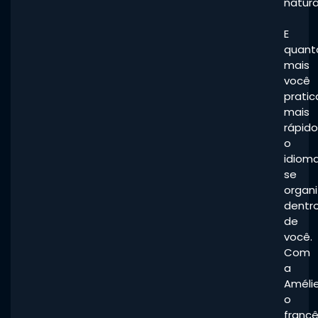
natur
E
quant
mais
você
pratic
mais
rápido
o
idiom
se
organ
dentr
de
você.
Com
a
Amélie
o
franc