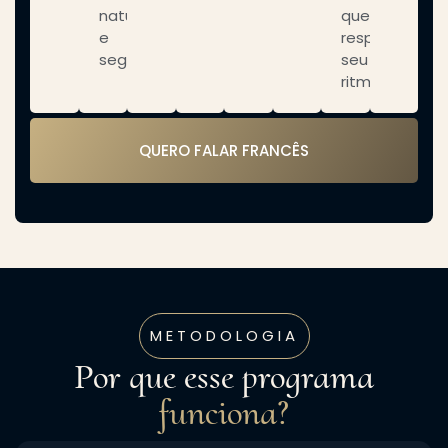
naturalidade
que
e
respeita
segurança;
seu
ritmo.
QUERO FALAR FRANCÊS
METODOLOGIA
Por que esse programa
funciona?