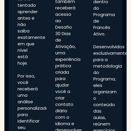
também
dentro
tentado
receberá
do
aprender
acesso
Programa
antes e
ao
de
não
Desafio
Francês
saiba
30 Dias
Ativo.
exatamente
de
em que
Ativação,
Desenvolvidos
nível
uma
exclusivamente
está
experiência
para a
hoje.
prática
metodologia
criada
do
Por isso,
para
Programa,
você
ajudar
eles
receberá
você a
organizam
uma
criar
o
análise
contato
conteúdo
personalizada
diário
das
para
com o
aulas,
identificar
idioma e
reúnem
seu
desenvolver
exercícios,