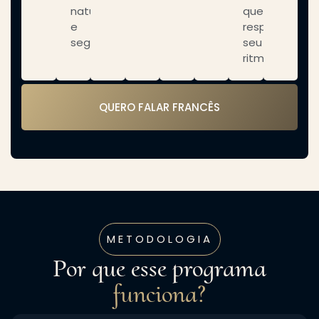
naturalidade
que
e
respeita
segurança;
seu
ritmo.
QUERO FALAR FRANCÊS
METODOLOGIA
Por que esse programa
funciona?