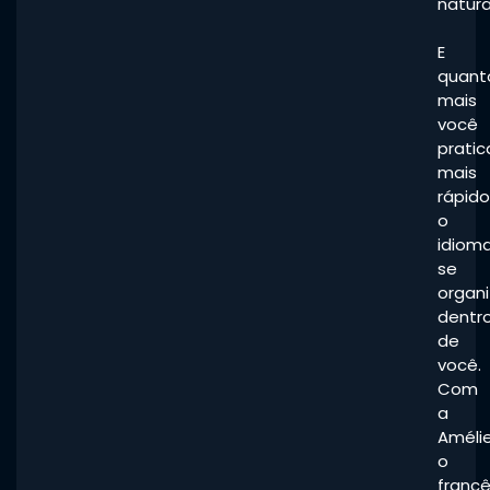
natur
E
quant
mais
você
pratic
mais
rápido
o
idiom
se
organ
dentr
de
você.
Com
a
Amélie
o
franc