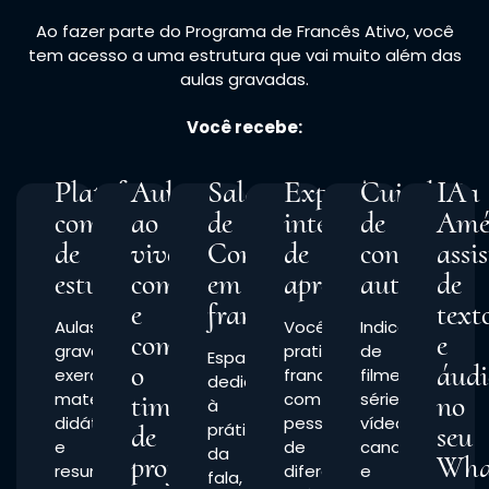
Ao fazer parte do Programa de Francês Ativo, você
tem acesso a uma estrutura que vai muito além das
aulas gravadas.
Você recebe:
Plataforma
Aulas
Salas
Experiência
Curadoria
IA
completa
ao
de
internacional
de
Amé
de
vivo
Conversação
de
conteúdo
assi
estudos
comigo
em
aprendizagem
autêntico
de
e
francês
text
Aulas
Você
Indicações
com
e
gravadas,
pratica
de
Espaços
o
áudi
exercícios,
francês
filmes,
dedicados
materiais
time
com
séries,
no
à
didáticos
pessoas
vídeos,
de
prática
seu
e
de
canais
da
professores
Wha
resumos
diferentes
e
fala,