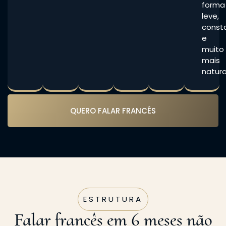
forma
leve,
const
e
muito
mais
natura
QUERO FALAR FRANCÊS
ESTRUTURA
Falar francês em 6 meses não