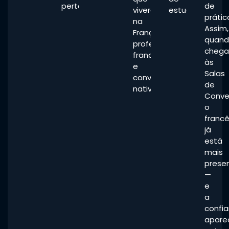
perto.
de
viveram
estudo.
prátic
na
Assim,
França,
quan
professores
chega
franceses
às
e
Salas
convidados
de
nativos.
Conve
o
franc
já
está
mais
prese
—
e
a
confi
apare