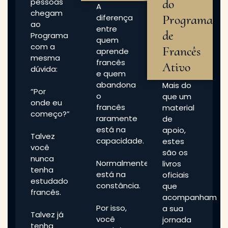
do
pessoas
A
chegam
Programa
diferença
ao
entre
de
Programa
quem
com a
Francês
aprende
mesma
francês
Ativo
dúvida:
e quem
abandona
Mais do
“Por
o
que um
onde eu
francês
material
começo?”
raramente
de
está na
apoio,
Talvez
capacidade.
estes
você
são os
nunca
Normalmente
livros
tenha
está na
oficiais
estudado
constância.
que
francês.
acompanham
Por isso,
a sua
Talvez já
você
jornada
tenha