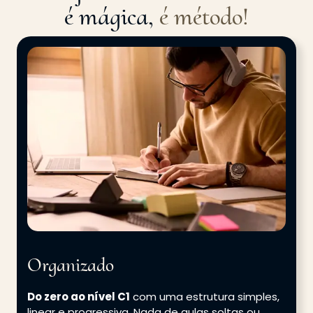
é mágica,
é método!
Organizado
Do zero ao nível C1
com uma estrutura simples,
linear e progressiva. Nada de aulas soltas ou