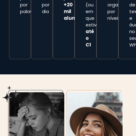
por
por
+20
(ou
organizadas
de
palavra
dia
mil
em
por
te
alunos
que
níveis
e
estiver)
áu
até
no
o
se
C1
Wh