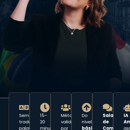
Sem
15–
Método
Do
Salas
IA
traduzir
20
validado
nível
de
Am
palavra
minutos
por
básico
Conversaç
as