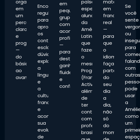
organizados
países,
materiais
em
Encontros
Se
em
especialmente
em
pequenos
regulares
você
um
alunos
francês
grupos,
para
sente
percurso
da
real
com
aprofundar
vergo
claro
América
—
acompanhamento
os
ou
e
Latina
para
profissional
conteúdos,
inseg
progressivo
que
que
—
esclarecer
para
—
fazem
o
para
dúvidas,
come
do
o
idioma
destravar,
explorar
falan
básico
mesmo
faça
ganhar
a
com
ao
Programa
parte
fluidez
língua
outra
avançado.
(Francés
do
e
e
pesso
Activo),
seu
confiança.
a
pode
além
dia
cultura
usar
de
a
francesa
a
ter
dia,
e
Améli
contato
não
acompanhar
como
com
só
sua
um
professores
do
evolução
primei
brasileiros
momento
de
espaç
que
de