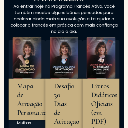
Ao entrar hoje no Programa Francês Ativo, você
também recebe alguns bônus pensados para
acelerar ainda mais sua evolução e te ajudar a
colocar o francês em prática com mais confiança
no dia a dia.
Mapa
Desafio
Livros
de
30
Didáticos
Ativação
Dias
Oficiais
Personalizado
de
(em
Ativação
PDF)
Muitas