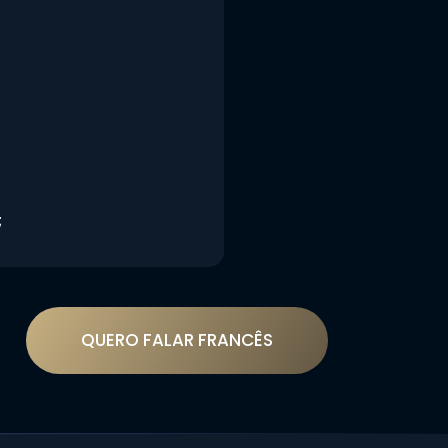
;
QUERO FALAR FRANCÊS