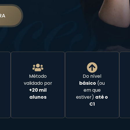
RA
Método
Do nível
validado por
básico
(ou
+20 mil
em que
alunos
estiver)
até o
C1