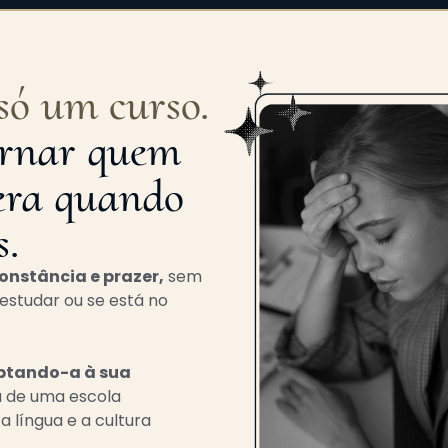
só um curso.
tornar quem
era quando
s.
onstância e prazer,
sem
estudar ou se está no
aptando-a à sua
ura de uma
escola
a língua e a cultura