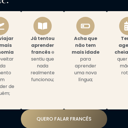
viajar
Já tentou
Acha que
Te
mais
aprender
não tem
ag
nomia
francês
e
mais idade
chei
veitar
sentiu que
para
quer
da
nada
aprender
mã
ento
realmente
uma nova
rot
em
funcionou;
língua;
der de
uém;
QUERO FALAR FRANCÊS