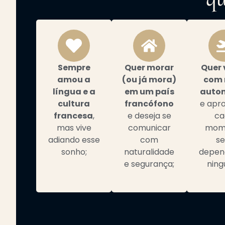
Sempre
Quer morar
Quer 
amou a
(ou já mora)
com 
língua e a
em um país
auto
cultura
francófono
e apro
francesa
,
e deseja se
ca
mas vive
comunicar
mom
adiando esse
com
s
sonho;
naturalidade
depen
e segurança;
ning