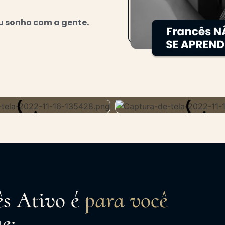
eu sonho com a gente.
s Ativo é
para você
e: