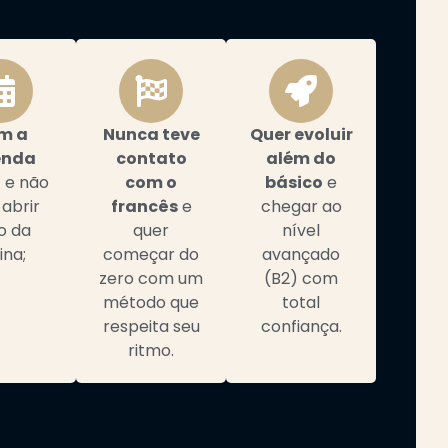
m a
Nunca teve
Quer evoluir
enda
contato
além do
a
e não
com o
básico
e
 abrir
francês
e
chegar ao
o da
quer
nível
ina;
começar do
avançado
zero com um
(B2) com
método que
total
respeita seu
confiança.
ritmo.