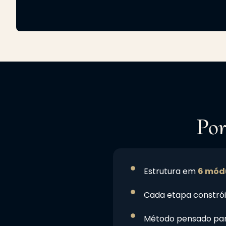
Por
Estrutura em
6 módu
Cada etapa constrói
Método pensado pa